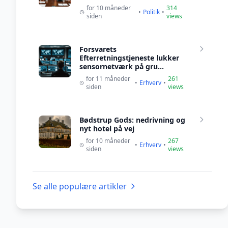
for 10 måneder
314
•
Politik
•
siden
views
Forsvarets
Efterretningstjeneste lukker
sensornetværk på gru...
for 11 måneder
261
•
Erhverv
•
siden
views
Bødstrup Gods: nedrivning og
nyt hotel på vej
for 10 måneder
267
•
Erhverv
•
siden
views
Se alle populære artikler