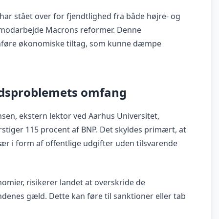
 stået over for fjendtlighed fra både højre- og
 at modarbejde Macrons reformer. Denne
emføre økonomiske tiltag, som kunne dæmpe
ldsproblemets omfang
sen, ekstern lektor ved Aarhus Universitet,
erstiger 115 procent af BNP. Det skyldes primært, at
sær i form af offentlige udgifter uden tilsvarende
omier, risikerer landet at overskride de
nes gæld. Dette kan føre til sanktioner eller tab