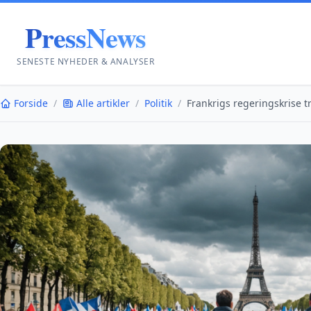
PressNews
SENESTE NYHEDER & ANALYSER
Forside
/
Alle artikler
/
Politik
/
Frankrigs regeringskrise t