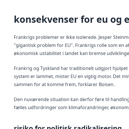
konsekvenser for eu og
Frankrigs problemer er ikke isolerede. Jesper Steinm
"gigantisk problem for EU". Frankrigs rolle som en a
økonomisk ustabilitet i landet kan bremse udviklingen
Frankrig og Tyskland har traditionelt udgjort hjulpet 
system er lammet, mister EU en vigtig motor. Det mi
sammen for at komme frem, forklarer Boisen.
Den nuværende situation kan derfor føre til handlings
fælles udfordringer som klimaforandringer, økonomi
risiko for politisk radikalisering