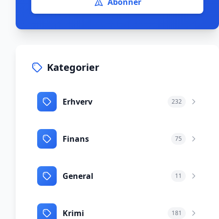
Abonnér
Kategorier
Erhverv
232
Finans
75
General
11
Krimi
181