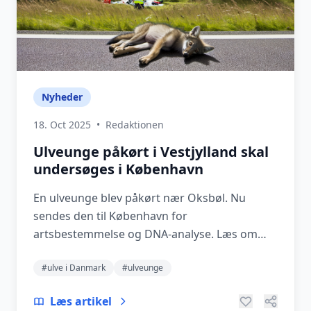
Nyheder
18. Oct 2025
•
Redaktionen
Ulveunge påkørt i Vestjylland skal
undersøges i København
En ulveunge blev påkørt nær Oksbøl. Nu
sendes den til København for
artsbestemmelse og DNA-analyse. Læs om
situationen og Naturstyrelsens ro...
#ulve i Danmark
#ulveunge
Læs artikel