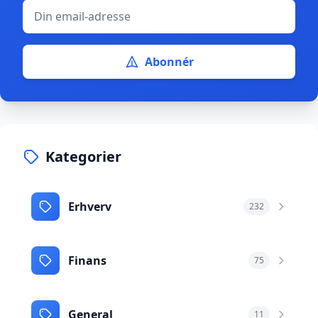
Abonnér
Kategorier
Erhverv
232
Finans
75
General
11