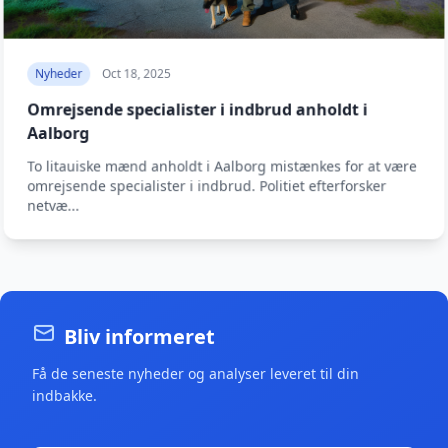
Nyheder
Oct 18, 2025
Omrejsende specialister i indbrud anholdt i
Aalborg
To litauiske mænd anholdt i Aalborg mistænkes for at være
omrejsende specialister i indbrud. Politiet efterforsker
netvæ...
Bliv informeret
Få de seneste nyheder og analyser leveret til din
indbakke.