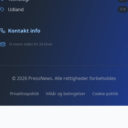
Udland
318
Kontakt info
Vi svarer inden for 24 timer
© 2026 PressNews. Alle rettigheder forbeholdes
Privatlivspolitik
Vilkår og betingelser
Cookie-politik