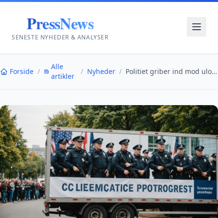
PressNews
SENESTE NYHEDER & ANALYSER
Alle
Forside
/
/
Nyheder
/
Politiet griber ind mod ulovligt banner ved borger...
artikler