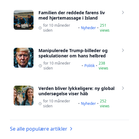
Familien der reddede farens liv
med hjertemassage i Island
for 10 måneder
251
•
Nyheder
•
siden
views
Manipulerede Trump-billeder og
spekulationer om hans helbred
for 10 måneder
238
•
Politik
•
siden
views
Verden bliver lykkeligere: ny global
undersøgelse viser håb
for 10 måneder
252
•
Nyheder
•
siden
views
Se alle populære artikler