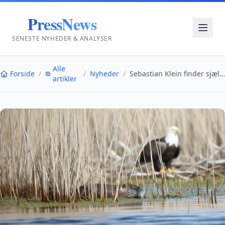
PressNews
SENESTE NYHEDER & ANALYSER
Alle
Forside
/
/
Nyheder
/
Sebastian Klein finder sjælden invasiv sumpbæver i...
artikler