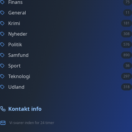
Finans
75
General
11
Krimi
181
Nyheder
308
Politik
576
Samfund
890
Sport
36
Teknologi
297
Udland
318
Kontakt info
Vi svarer inden for 24 timer