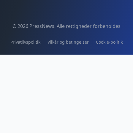
© 2026 PressNews. Alle rettigheder forbeholdes
Privatlivspolitik
Vilkår og betingelser
Cookie-politik