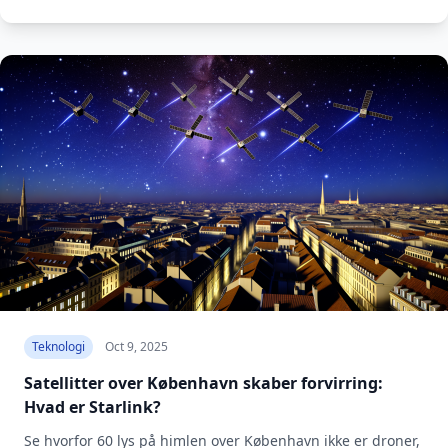
Teknologi
Oct 9, 2025
Satellitter over København skaber forvirring:
Hvad er Starlink?
Se hvorfor 60 lys på himlen over København ikke er droner,