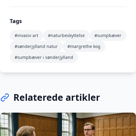
Tags
#invasiv art
#naturbeskyttelse
#sumpbæver
#sønderjylland natur
#margrethe kog
#sumpbæver i sønderjylland
Relaterede artikler