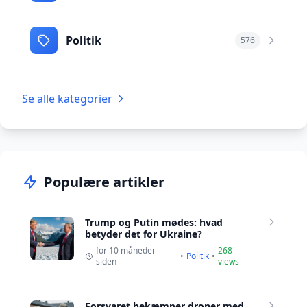
Politik
576
Se alle kategorier
Populære artikler
Trump og Putin mødes: hvad
betyder det for Ukraine?
for 10 måneder
268
•
Politik
•
siden
views
Forsvaret bekæmper droner med