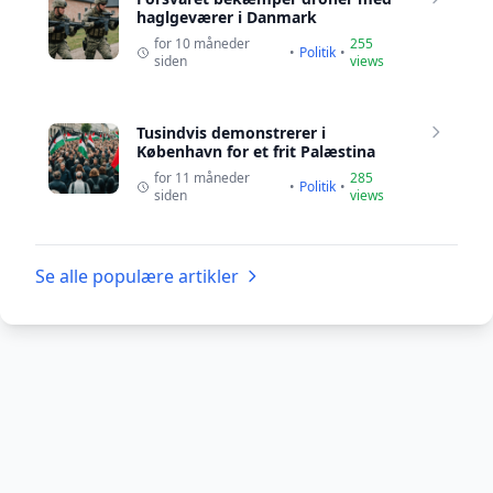
haglgeværer i Danmark
for 10 måneder
255
•
Politik
•
siden
views
Tusindvis demonstrerer i
København for et frit Palæstina
for 11 måneder
285
•
Politik
•
siden
views
Se alle populære artikler