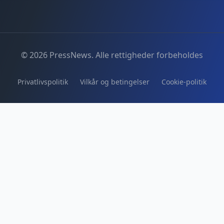
© 2026 PressNews. Alle rettigheder forbeholdes
Privatlivspolitik
Vilkår og betingelser
Cookie-politik