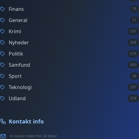
Finans
75
General
11
Krimi
181
Nyheder
308
Politik
576
Samfund
890
Sport
36
Teknologi
297
Udland
318
Kontakt info
Vi svarer inden for 24 timer