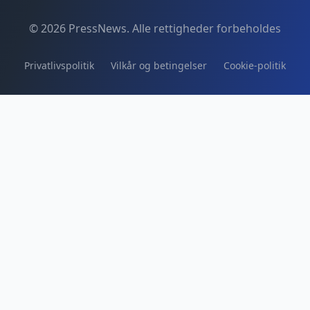
© 2026 PressNews. Alle rettigheder forbeholdes
Privatlivspolitik
Vilkår og betingelser
Cookie-politik