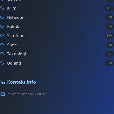
Krimi
181
Nyheder
308
Politik
576
Samfund
890
Sport
36
Teknologi
297
Udland
318
Kontakt info
Vi svarer inden for 24 timer