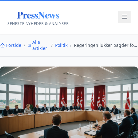
PressNews
SENESTE NYHEDER & ANALYSER
Alle
Forside
/
/
Politik
/
Regeringen lukker bagdør for udenlandske studerend...
artikler