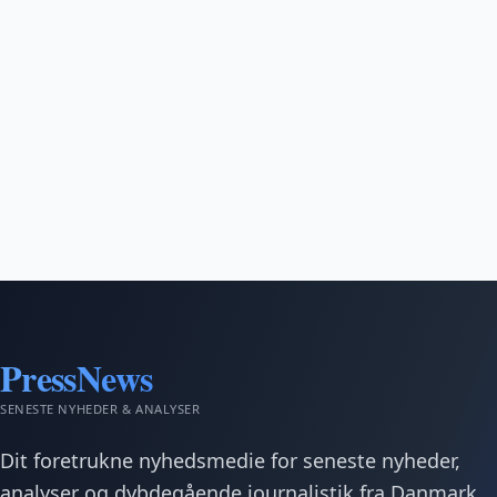
PressNews
SENESTE NYHEDER & ANALYSER
Dit foretrukne nyhedsmedie for seneste nyheder,
analyser og dybdegående journalistik fra Danmark