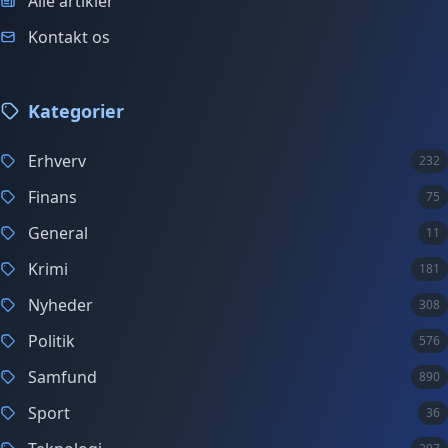
Alle artikler
Kontakt os
Kategorier
Erhverv
232
Finans
75
General
11
Krimi
181
Nyheder
308
Politik
576
Samfund
890
Sport
36