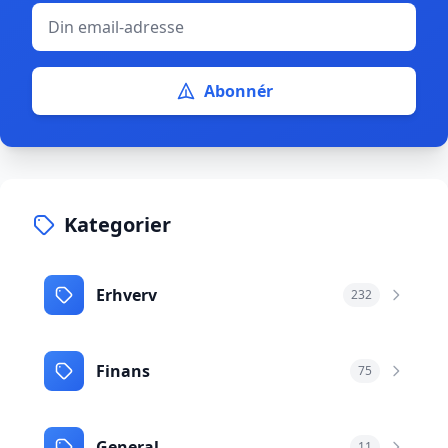
Abonnér
Kategorier
Erhverv
232
Finans
75
General
11