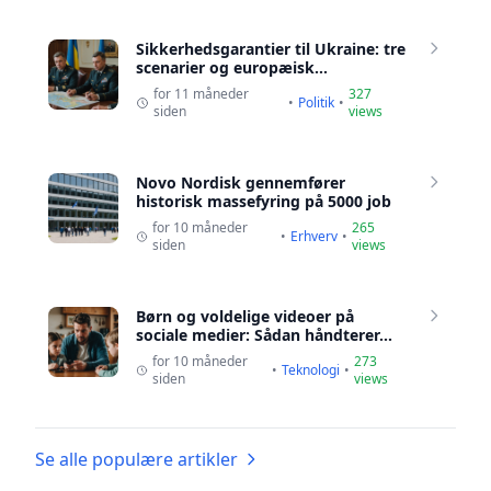
Sikkerhedsgarantier til Ukraine: tre
scenarier og europæisk...
for 11 måneder
327
•
Politik
•
siden
views
Novo Nordisk gennemfører
historisk massefyring på 5000 job
for 10 måneder
265
•
Erhverv
•
siden
views
Børn og voldelige videoer på
sociale medier: Sådan håndterer...
for 10 måneder
273
•
Teknologi
•
siden
views
Se alle populære artikler