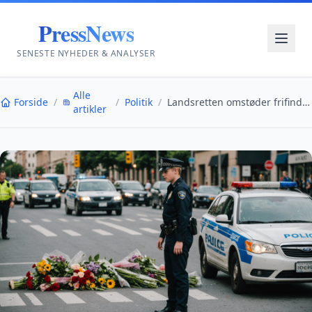
PressNews
SENESTE NYHEDER & ANALYSER
Alle
Forside
/
/
Politik
/
Landsretten omstøder frifindelse: 31-årig dømt for...
artikler