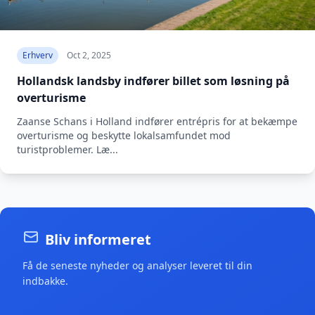
Erhverv
Oct 2, 2025
Hollandsk landsby indfører billet som løsning på
overturisme
Zaanse Schans i Holland indfører entrépris for at bekæmpe
overturisme og beskytte lokalsamfundet mod
turistproblemer. Læ...
Bliv informeret
Få de seneste nyheder og analyser leveret til din
indbakke.