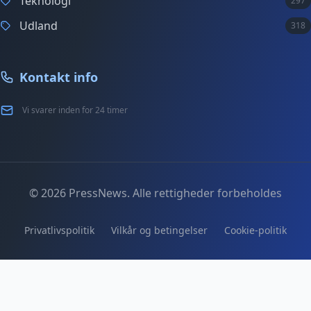
Teknologi
297
Udland
318
Kontakt info
Vi svarer inden for 24 timer
© 2026 PressNews. Alle rettigheder forbeholdes
Privatlivspolitik
Vilkår og betingelser
Cookie-politik