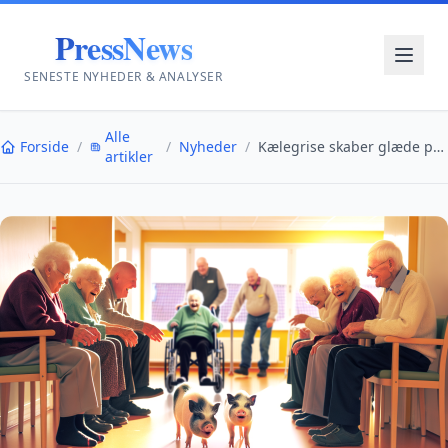
PressNews
SENESTE NYHEDER & ANALYSER
Alle
Forside
/
/
Nyheder
/
Kælegrise skaber glæde på danske plejehjem
artikler