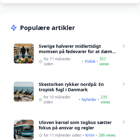
Populære artikler
Sverige halverer midlertidigt
momsen på fødevarer for at dæm...
for 11 måneder
357
•
Politik
•
siden
views
Skestorken rykker nordpå: En
tropisk fugl i Danmark
for 10 måneder
235
•
Nyheder
•
siden
views
Uloven kørsel som togbus sætter
fokus på ansvar og regler
for 11 måneder siden
•
Krimi
•
286 views