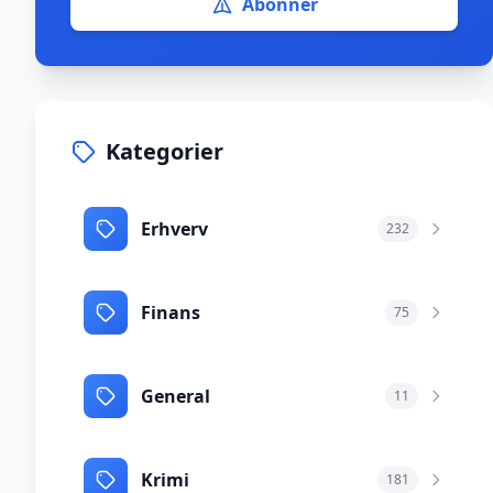
Abonnér
Kategorier
Erhverv
232
Finans
75
General
11
Krimi
181