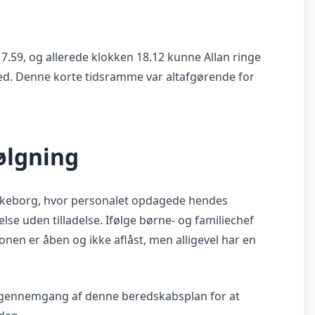
n 17.59, og allerede klokken 18.12 kunne Allan ringe
rhed. Denne korte tidsramme var altafgørende for
ølgning
 Silkeborg, hvor personalet opdagede hendes
else uden tilladelse. Ifølge børne- og familiechef
ionen er åben og ikke aflåst, men alligevel har en
 gennemgang af denne beredskabsplan for at