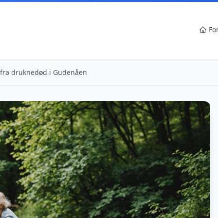
Fo
 fra druknedød i Gudenåen