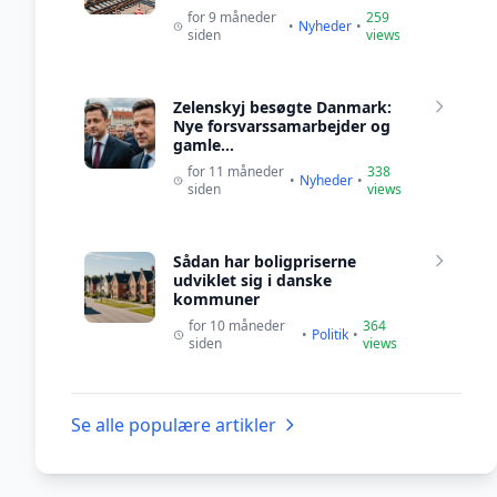
for 9 måneder
259
•
Nyheder
•
siden
views
Zelenskyj besøgte Danmark:
Nye forsvarssamarbejder og
gamle...
for 11 måneder
338
•
Nyheder
•
siden
views
Sådan har boligpriserne
udviklet sig i danske
kommuner
for 10 måneder
364
•
Politik
•
siden
views
Se alle populære artikler