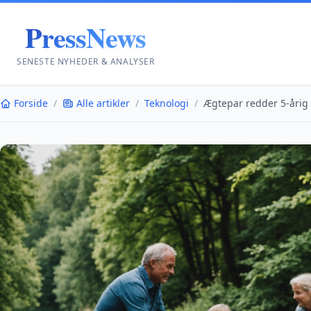
PressNews
SENESTE NYHEDER & ANALYSER
Forside
/
Alle artikler
/
Teknologi
/
Ægtepar redder 5-årig