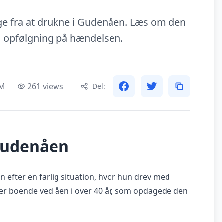
ige fra at drukne i Gudenåen. Læs om den
 opfølgning på hændelsen.
AM
261 views
Del:
Gudenåen
 efter en farlig situation, hvor hun drev med
der boende ved åen i over 40 år, som opdagede den