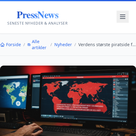
PressNews
SENESTE NYHEDER & ANALYSER
Alle
Forside
/
/
Nyheder
/
Verdens største piratside for sport lukket ned
artikler