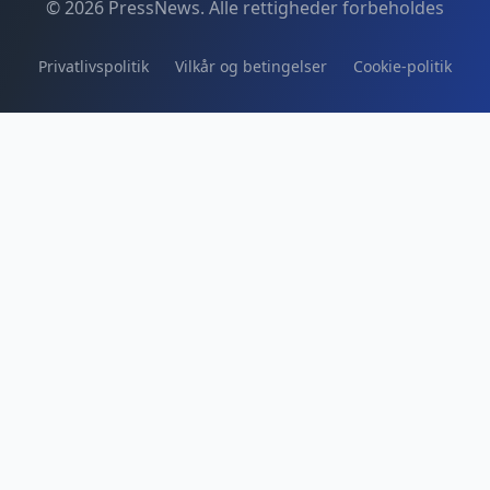
© 2026 PressNews. Alle rettigheder forbeholdes
Privatlivspolitik
Vilkår og betingelser
Cookie-politik