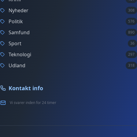
Nyheder
308
Politik
576
Samfund
890
Sport
36
Teknologi
297
Udland
318
Kontakt info
Vi svarer inden for 24 timer