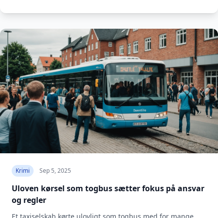
Krimi
Sep 5, 2025
Uloven kørsel som togbus sætter fokus på ansvar
og regler
Et taxiselskab kørte ulovligt som togbus med for mange