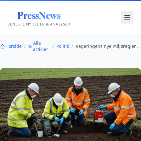
PressNews
SENESTE NYHEDER & ANALYSER
Alle
Forside
/
/
Politik
/
Regeringens nye miljøregler møder kritik for mangl...
artikler