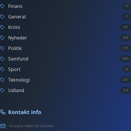
Finans
75
General
11
Krimi
181
Nyheder
308
Politik
576
Samfund
890
Sport
36
Teknologi
297
Udland
318
Kontakt info
Vi svarer inden for 24 timer