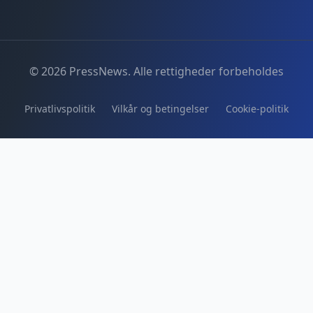
© 2026 PressNews. Alle rettigheder forbeholdes
Privatlivspolitik
Vilkår og betingelser
Cookie-politik