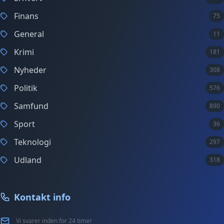
Finans
75
General
11
Krimi
181
Nyheder
308
Politik
576
Samfund
890
Sport
36
Teknologi
297
Udland
318
Kontakt info
Vi svarer inden for 24 timer