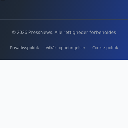
© 2026 PressNews. Alle rettigheder forbeholdes
Privatlivspolitik
Vilkår og betingelser
Cookie-politik