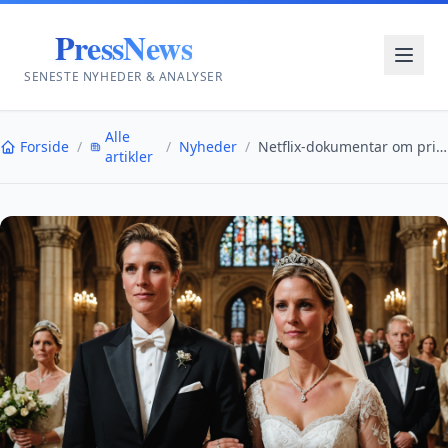
PressNews
SENESTE NYHEDER & ANALYSER
Alle
Forside
/
/
Nyheder
/
Netflix-dokumentar om prinsesse mærtha louise vækk...
artikler