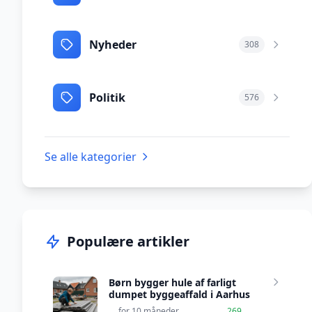
Nyheder
308
Politik
576
Se alle kategorier
Populære artikler
Børn bygger hule af farligt
dumpet byggeaffald i Aarhus
for 10 måneder
269