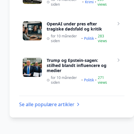
•
Krimi
•
siden
views
OpenAI under pres efter
tragiske dødsfald og kritik
for 10 måneder
283
•
Politik
•
siden
views
Trump og Epstein-sagen:
stilhed blandt influencere og
medier
for 10 måneder
271
•
Politik
•
siden
views
Se alle populære artikler