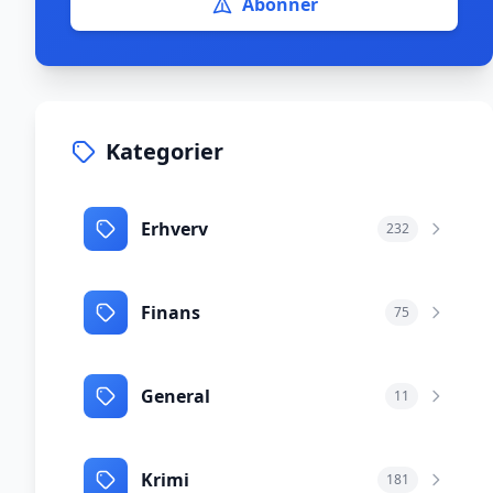
Abonnér
Kategorier
Erhverv
232
Finans
75
General
11
Krimi
181