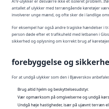
ATV-ulykker er desværre ikke et isoleret problem. If
antallet af ulykker med terrængående køretøjer være
involverer unge mænd, og ofte sker de i landlige områ
For eksempel har også andre tragiske hændelser i t
person døde efter et trafikuheld med letbanen i Glo
sikkerhed og oplysning om korrekt brug af køretøje
forebyggelse og sikkerhe
For at undgå ulykker som den i Bjæverskov anbefales
Brug altid hjelm og beskyttelsesudstyr.
Vær opmærksom på omgivelserne og undgå kørsel
Undgå høje hastigheder, især på ujævnt terræn ell