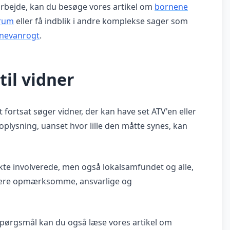
 arbejde, kan du besøge vores artikel om
bornene
erum
eller få indblik i andre komplekse sager som
inevanrogt
.
til vidner
et fortsat søger vidner, der kan have set ATV'en eller
plysning, uanset hvor lille den måtte synes, kan
kte involverede, men også lokalsamfundet og alle,
at være opmærksomme, ansvarlige og
spørgsmål kan du også læse vores artikel om