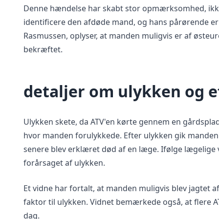
Denne hændelse har skabt stor opmærksomhed, ikke 
identificere den afdøde mand, og hans pårørende er 
Rasmussen, oplyser, at manden muligvis er af østeu
bekræftet.
detaljer om ulykken og 
Ulykken skete, da ATV'en kørte gennem en gårdsplads
hvor manden forulykkede. Efter ulykken gik manden 
senere blev erklæret død af en læge. Ifølge lægelige
forårsaget af ulykken.
Et vidne har fortalt, at manden muligvis blev jagtet 
faktor til ulykken. Vidnet bemærkede også, at flere
dag.