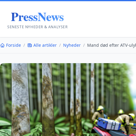
PressNews
SENESTE NYHEDER & ANALYSER
Forside
/
Alle artikler
/
Nyheder
/
Mand død efter ATV-ulyk