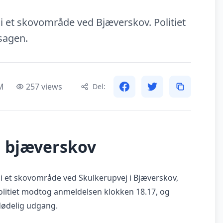
i et skovområde ved Bjæverskov. Politiet
 sagen.
PM
257 views
Del:
 i bjæverskov
 i et skovområde ved Skulkerupvej i Bjæverskov,
olitiet modtog anmeldelsen klokken 18.17, og
dødelig udgang.