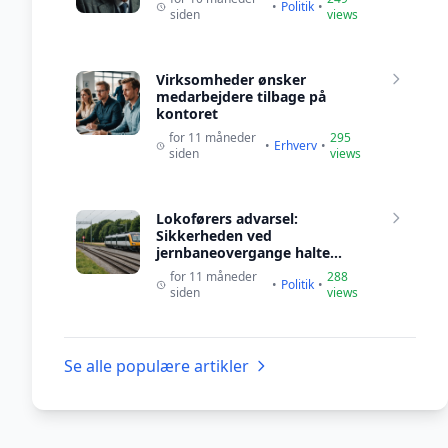
•
Politik
•
siden
views
Virksomheder ønsker
medarbejdere tilbage på
kontoret
for 11 måneder
295
•
Erhverv
•
siden
views
Lokoførers advarsel:
Sikkerheden ved
jernbaneovergange halte...
for 11 måneder
288
•
Politik
•
siden
views
Se alle populære artikler