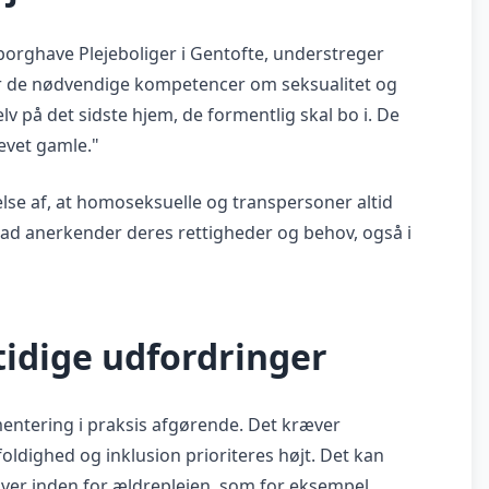
borghave Plejeboliger i Gentofte, understreger
får de nødvendige kompetencer om seksualitet og
lv på det sidste hjem, de formentlig skal bo i. De
levet gamle."
se af, at homoseksuelle og transpersoner altid
grad anerkender deres rettigheder og behov, også i
idige udfordringer
ementering i praksis afgørende. Det kræver
dighed og inklusion prioriteres højt. Det kan
iver inden for ældreplejen, som for eksempel