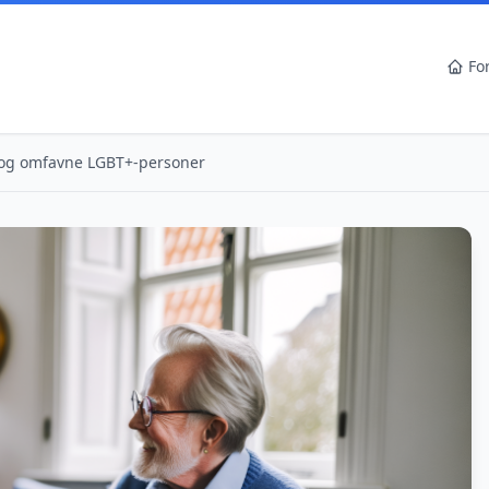
Fo
å og omfavne LGBT+-personer