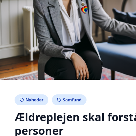
Nyheder
Samfund
Ældreplejen skal fors
personer