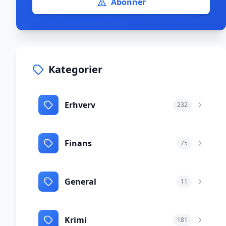
Abonnér
Kategorier
Erhverv
232
Finans
75
General
11
Krimi
181