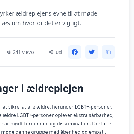
yrker ældreplejens evne til at møde
s om hvorfor det er vigtigt.
241 views
Del:
nger i ældreplejen
 at sikre, at alle ældre, herunder LGBT+-personer,
 ældre LGBT+-personer oplever ekstra sårbarhed,
te har mødt fordomme og diskrimination. Derfor er
il at møde denne gruppe med åbenhed og empati.