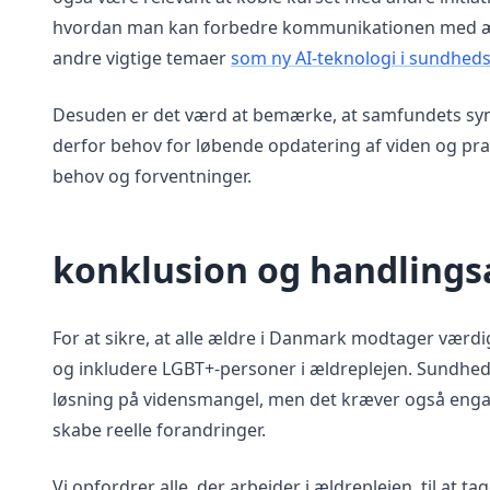
hvordan man kan forbedre kommunikationen med ældre 
andre vigtige temaer
som ny AI-teknologi i sundhed
Desuden er det værd at bemærke, at samfundets syn p
derfor behov for løbende opdatering af viden og pra
behov og forventninger.
konklusion og handlings
For at sikre, at alle ældre i Danmark modtager værdig
og inkludere LGBT+-personer i ældreplejen. Sundhed
løsning på vidensmangel, men det kræver også enga
skabe reelle forandringer.
Vi opfordrer alle, der arbejder i ældreplejen, til at t