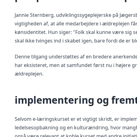
Jannie Sternberg, udviklingssygeplejerske på Jægers
vigtigheden af, at alle medarbejdere i ældreplejen 
kønsidentitet. Hun siger: "Folk skal kunne være sig se
skal ikke tvinges ind i skabet igen, bare fordi de er b
Denne tilgang understøttes af en bredere anerkendel
har eksisteret, men at samfundet først nu i højere 
ældreplejen.
implementering og fremt
Selvom e-læringskurset er et vigtigt skridt, er impl
ledelsesopbakning og en kulturændring, hvor mangfol
også være relevant at koble kurset med andre initiat