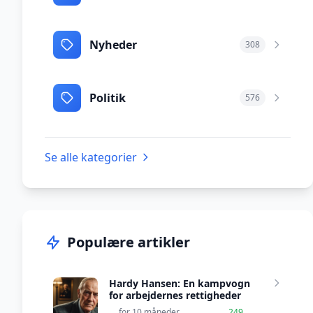
Nyheder
308
Politik
576
Se alle kategorier
Populære artikler
Hardy Hansen: En kampvogn
for arbejdernes rettigheder
for 10 måneder
249