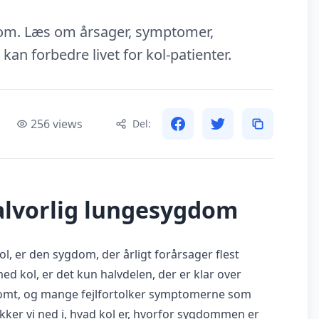
om. Læs om årsager, symptomer,
n forbedre livet for kol-patienter.
256 views
Del:
 alvorlig lungesygdom
, er den sygdom, der årligt forårsager flest
 kol, er det kun halvdelen, der er klar over
mt, og mange fejlfortolker symptomerne som
ykker vi ned i, hvad kol er, hvorfor sygdommen er