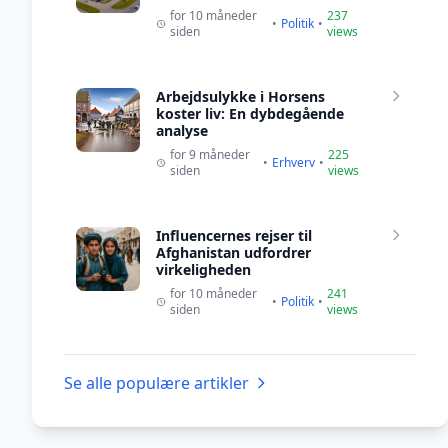
for 10 måneder
237
•
Politik
•
siden
views
Arbejdsulykke i Horsens
koster liv: En dybdegående
analyse
for 9 måneder
225
•
Erhverv
•
siden
views
Influencernes rejser til
Afghanistan udfordrer
virkeligheden
for 10 måneder
241
•
Politik
•
siden
views
Se alle populære artikler