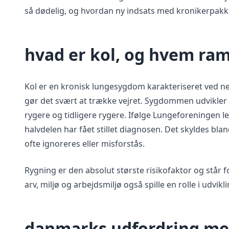
så dødelig, og hvordan ny indsats med kronikerpa
hvad er kol, og hvem ra
Kol er en kronisk lungesygdom karakteriseret ved n
gør det svært at trække vejret. Sygdommen udvikler 
rygere og tidligere rygere. Ifølge Lungeforeningen
halvdelen har fået stillet diagnosen. Det skyldes b
ofte ignoreres eller misforstås.
Rygning er den absolut største risikofaktor og står f
arv, miljø og arbejdsmiljø også spille en rolle i udv
danmarks udfordring me