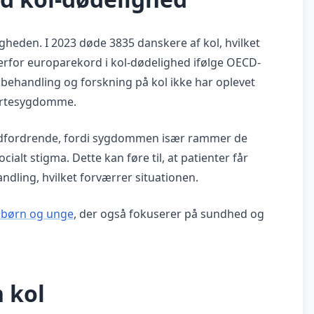
gheden. I 2023 døde 3835 danskere af kol, hvilket
derfor europarekord i kol-dødelighed ifølge OECD-
t behandling og forskning på kol ikke har oplevet
ertesygdomme.
r udfordrende, fordi sygdommen især rammer de
alt stigma. Dette kan føre til, at patienter får
ling, hvilket forværrer situationen.
l børn og unge
, der også fokuserer på sundhed og
 kol