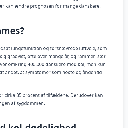
kker kan ændre prognosen for mange danskere.
mmes?
edsat lungefunktion og forsnævrede luftveje, som
sig gradvist, ofte over mange år, og rammer især
 lever omkring 400.000 danskere med kol, men kun
landt andet, at symptomer som hoste og åndenød
or cirka 85 procent af tilfældene. Derudover kan
iklingen af sygdommen.
d kol-dødelighed