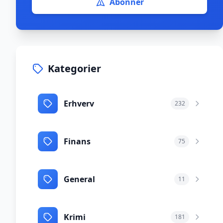
Abonnér
Kategorier
Erhverv
232
Finans
75
General
11
Krimi
181