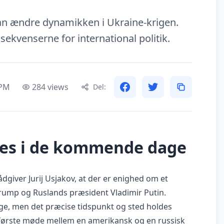
an ændre dynamikken i Ukraine-krigen.
venserne for international politik.
 PM
284 views
Del:
des i de kommende dage
dgiver Jurij Usjakov, at der er enighed om et
rump og Ruslands præsident Vladimir Putin.
ge, men det præcise tidspunkt og sted holdes
ørste møde mellem en amerikansk og en russisk