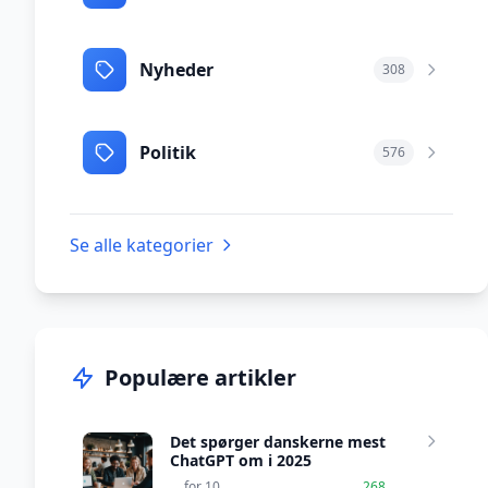
Nyheder
308
Politik
576
Se alle kategorier
Populære artikler
Det spørger danskerne mest
ChatGPT om i 2025
for 10
268