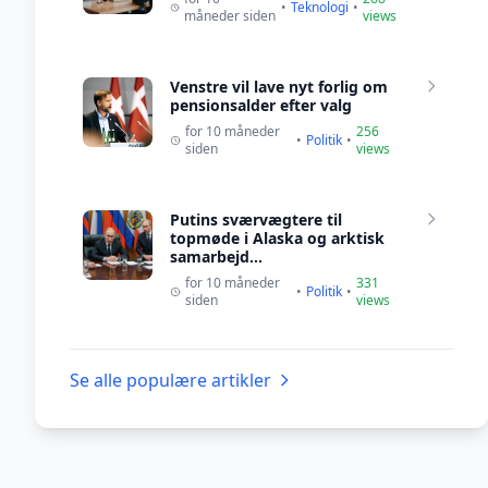
•
Teknologi
•
måneder siden
views
Venstre vil lave nyt forlig om
pensionsalder efter valg
for 10 måneder
256
•
Politik
•
siden
views
Putins sværvægtere til
topmøde i Alaska og arktisk
samarbejd...
for 10 måneder
331
•
Politik
•
siden
views
Se alle populære artikler