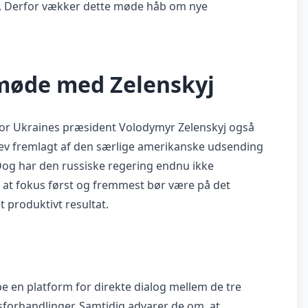
d. Derfor vækker dette møde håb om nye
 møde med Zelenskyj
vor Ukraines præsident Volodymyr Zelenskyj også
v fremlagt af den særlige amerikanske udsending
Dog har den russiske regering endnu ikke
 at fokus først og fremmest bør være på det
 produktivt resultat.
be en platform for direkte dialog mellem de tre
sforhandlinger. Samtidig advarer de om, at