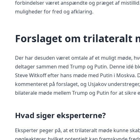
forbindelser været anspændte og præget af mistilli
muligheder for fred og afklaring.
Forslaget om trilateralt
Der har desuden været omtale af et muligt møde, h
deltager sammen med Trump og Putin. Denne idé ble
Steve Witkoff efter hans møde med Putin i Moskva. 
kommenteret på forslaget, og Usjakov understreger,
bilaterale møde mellem Trump og Putin for at sikre et
Hvad siger eksperterne?
Eksperter peger på, at et trilateralt møde kunne ska
nøgleaktører, hvilket potentielt kan fremskynde fred