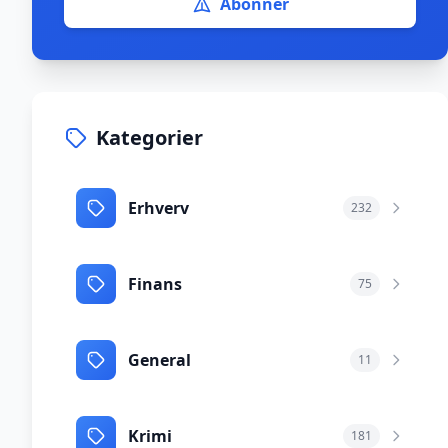
Abonnér
Kategorier
Erhverv
232
Finans
75
General
11
Krimi
181