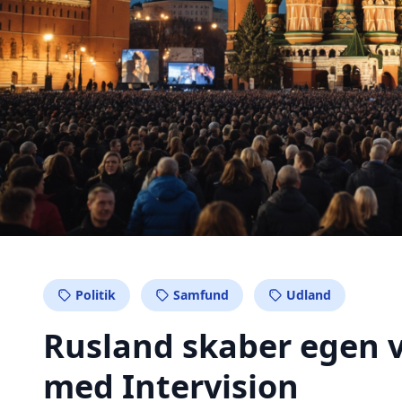
Politik
Samfund
Udland
Rusland skaber egen v
med Intervision