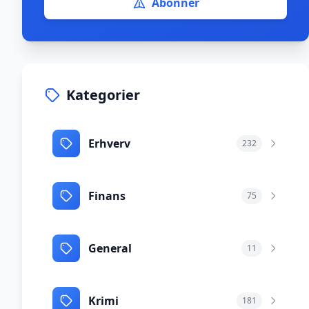
Abonnér
Kategorier
Erhverv
232
Finans
75
General
11
Krimi
181