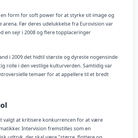
en form for soft power for at styrke sit image og
e arena. Før deres udelukkelse fra Eurovision var
d en sejr i 2008 og flere topplaceringer
nd i 2009 det hidtil største og dyreste nogensinde
tig rolle i den vestlige kulturverden. Samtidig var
roversielle temaer for at appellere til et bredt
ol
t valgt at kritisere konkurrencen for at være
matikker. Intervision fremstilles som en
sk udtryk, der skal være "større, flottere og