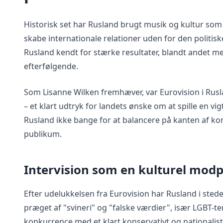
Historisk set har Rusland brugt musik og kultur som 
skabe internationale relationer uden for den politisk
Rusland kendt for stærke resultater, blandt andet me
efterfølgende.
Som Lisanne Wilken fremhæver, var Eurovision i Rusla
– et klart udtryk for landets ønske om at spille en vig
Rusland ikke bange for at balancere på kanten af kont
publikum.
Intervision som en kulturel modp
Efter udelukkelsen fra Eurovision har Rusland i stede
præget af "svineri" og "falske værdier", især LGBT-te
konkurrence med et klart konservativt og nationalisti