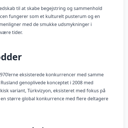
t redskab til at skabe begejstring og sammenhold
encen fungerer som et kulturelt pusterum og en
ammenligner med de smukke udsmykninger i
være tider.
ødder
 og 1970’erne eksisterede konkurrencer med samme
 Rusland genoplivede konceptet i 2008 med
yrkisk variant, Türkvizyon, eksisteret med fokus på
re en større global konkurrence med flere deltagere