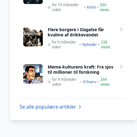
for 10 måneder
284
•
Krimi
•
siden
views
Flere borgere i Slagelse får
kvalme af drikkevandet
for 9 måneder
236
•
Nyheder
•
siden
views
Meme-kulturens kraft: Fra sjov
til millioner til forskning
for 9 måneder
264
•
Erhverv
•
siden
views
Se alle populære artikler