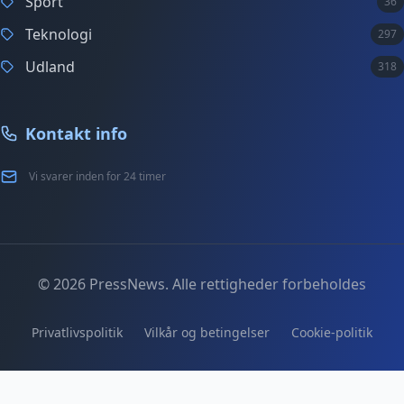
Sport
36
Teknologi
297
Udland
318
Kontakt info
Vi svarer inden for 24 timer
© 2026 PressNews. Alle rettigheder forbeholdes
Privatlivspolitik
Vilkår og betingelser
Cookie-politik