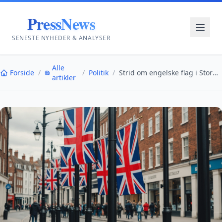
PressNews
SENESTE NYHEDER & ANALYSER
Alle
Forside
/
/
Politik
/
Strid om engelske flag i Storbritannien blusser op
artikler