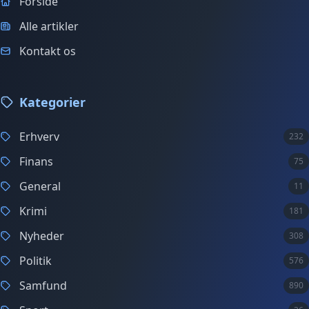
Forside
Alle artikler
Kontakt os
Kategorier
Erhverv
232
Finans
75
General
11
Krimi
181
Nyheder
308
Politik
576
Samfund
890