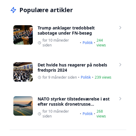
Populære artikler
Trump anklager tredobbelt
sabotage under FN-besøg
for 10 måneder
244
•
Politik
•
siden
views
Det hvide hus reagerer på nobels
fredspris 2024
for 9 måneder siden
•
Politik
•
239 views
NATO styrker tilstedeværelse i øst
efter russisk dronetrusse...
for 10 måneder
268
•
Politik
•
siden
views