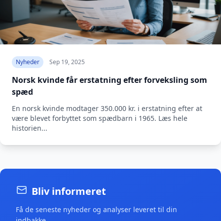
Nyheder
Sep 19, 2025
Norsk kvinde får erstatning efter forveksling som
spæd
En norsk kvinde modtager 350.000 kr. i erstatning efter at
være blevet forbyttet som spædbarn i 1965. Læs hele
historien...
Bliv informeret
Få de seneste nyheder og analyser leveret til din
indbakke.