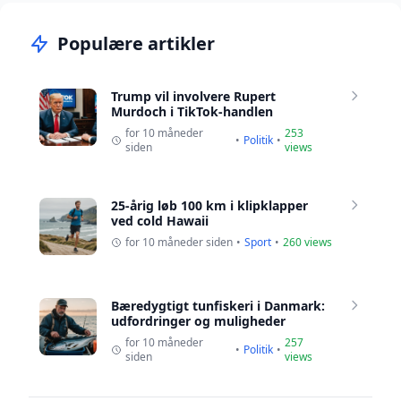
Populære artikler
Trump vil involvere Rupert
Murdoch i TikTok-handlen
for 10 måneder
253
•
Politik
•
siden
views
25-årig løb 100 km i klipklapper
ved cold Hawaii
for 10 måneder siden
•
Sport
•
260 views
Bæredygtigt tunfiskeri i Danmark:
udfordringer og muligheder
for 10 måneder
257
•
Politik
•
siden
views