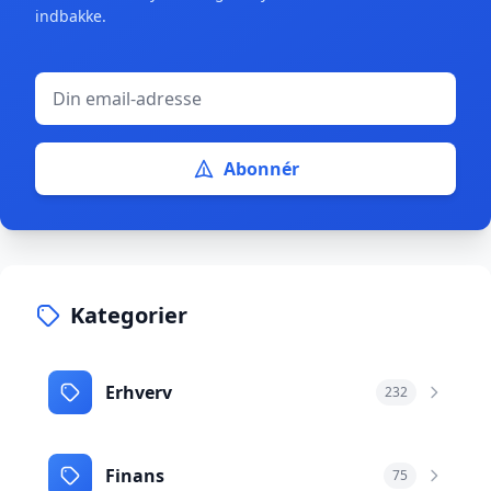
indbakke.
Abonnér
Kategorier
Erhverv
232
Finans
75