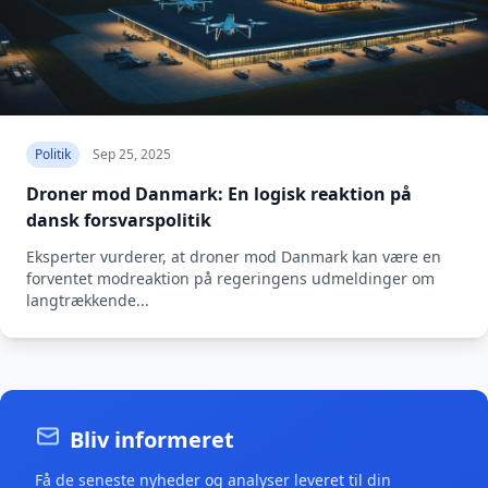
Politik
Sep 25, 2025
Droner mod Danmark: En logisk reaktion på
dansk forsvarspolitik
Eksperter vurderer, at droner mod Danmark kan være en
forventet modreaktion på regeringens udmeldinger om
langtrækkende...
Bliv informeret
Få de seneste nyheder og analyser leveret til din