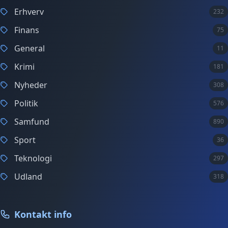
Erhverv
232
Finans
75
General
11
Krimi
181
Nyheder
308
Politik
576
Samfund
890
Sport
36
Teknologi
297
Udland
318
Kontakt info