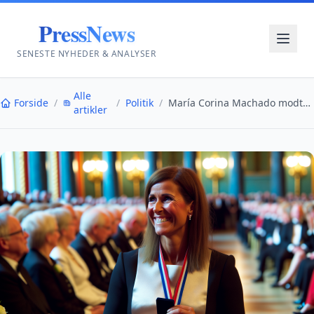
PressNews
SENESTE NYHEDER & ANALYSER
Alle
Forside
/
/
Politik
/
María Corina Machado modtager Nobels fredspris 202...
artikler