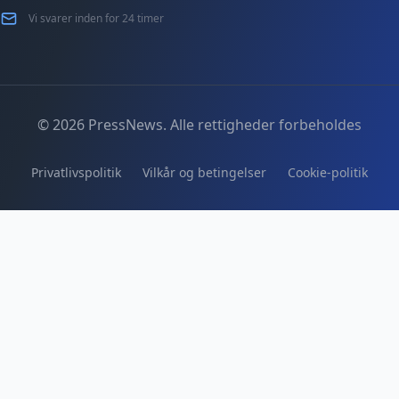
Vi svarer inden for 24 timer
© 2026 PressNews. Alle rettigheder forbeholdes
Privatlivspolitik
Vilkår og betingelser
Cookie-politik