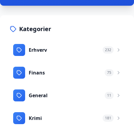
Kategorier
Erhverv
232
Finans
75
General
11
Krimi
181