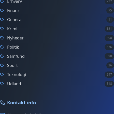
Erhverv
232
Finans
75
General
11
Krimi
181
Nyheder
308
Politik
576
Samfund
890
Sport
36
Teknologi
297
Udland
318
Kontakt info