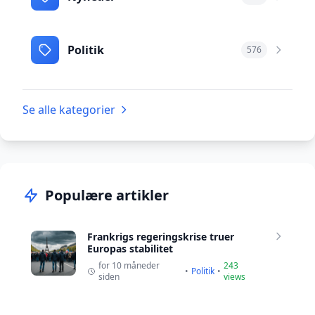
Politik
576
Se alle kategorier
Populære artikler
Frankrigs regeringskrise truer
Europas stabilitet
for 10 måneder
243
•
Politik
•
siden
views