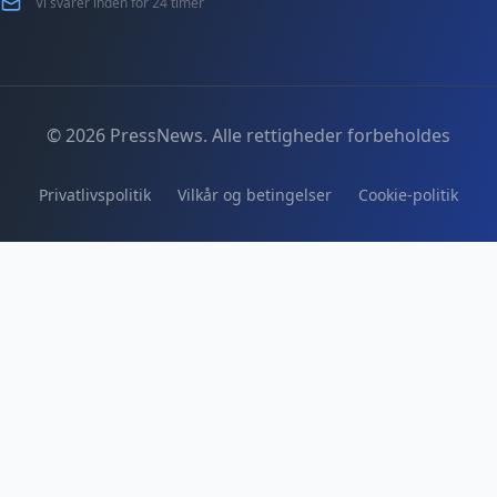
Vi svarer inden for 24 timer
© 2026 PressNews. Alle rettigheder forbeholdes
Privatlivspolitik
Vilkår og betingelser
Cookie-politik