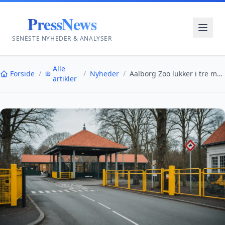
PressNews
SENESTE NYHEDER & ANALYSER
Alle
Forside
/
/
Nyheder
/
Aalborg Zoo lukker i tre måneder på grund af kloak...
artikler