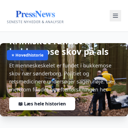
PressNews
SENESTE NYHEDER & ANALYSER
19. Oct 2025
•
Redaktionen
KRIMI
DIREKTE
Krimisket fundet i
bukkemose skov på als
⭐ Hovedhistorie
Et menneskeskelet er fundet i bukkemose
skov nær sønderborg. Politiet og
retsmedicinere undersøger sagen nøje. Læs
mere om fundet og efterforskningen her.
📖 Læs hele historien