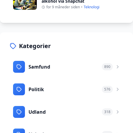
alkohol via Snapchat
for 9 måneder siden
•
Teknologi
Kategorier
Samfund
890
Politik
576
Udland
318