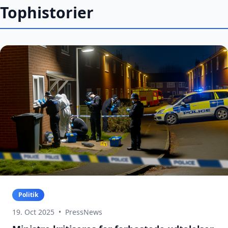
Tophistorier
Politik
19. Oct 2025
•
PressNews