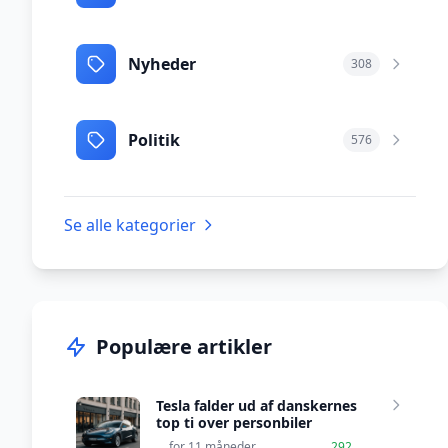
Nyheder
308
Politik
576
Se alle kategorier
Populære artikler
Tesla falder ud af danskernes
top ti over personbiler
for 11 måneder
292