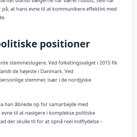
aritet blandt vælgerne har været robust, selv når
på, at hans evne til at kommunikere effektivt med
de.
politiske positioner
te stemmeslugere. Ved folketingsvalget i 2015 fik
landt de højeste i Danmark. Ved
personlige stemmer, især i de nordjyske
om da han åbnede op for samarbejde med
 evne til at navigere i komplekse politiske
d der skulle til for at opnå reel indflydelse –