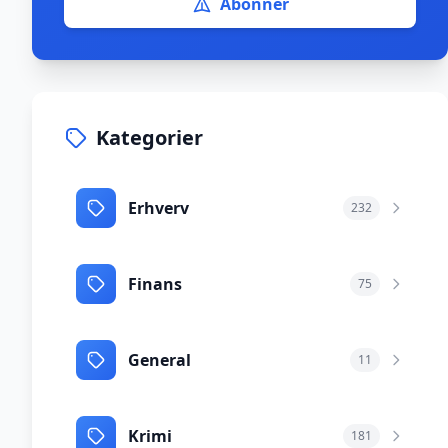
Abonnér
Kategorier
Erhverv
232
Finans
75
General
11
Krimi
181