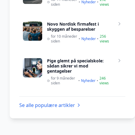
•
Nyheder
•
siden
views
Novo Nordisk firmafest i
skyggen af besparelser
for 10 måneder
256
•
Nyheder
•
siden
views
Pige glemt på specialskole:
sådan sikrer vi mod
gentagelser
for 9 måneder
246
•
Nyheder
•
siden
views
Se alle populære artikler