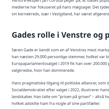
Venstre-ekspert Jarl Cordua peger på, at Gades popul
medierne har fokuseret på hans møgsager. Det tyder 
sin kernekreds, især i Vestjylland, har været afgøren
Gades rolle i Venstre og 
Søren Gade er kendt som en af Venstres mest markan
han næsten 29.000 personlige stemmer, hvilket var b
Europaparlamentsvalget i 2019 fik han over 200.000 
valgkredse, hvor han dominerede.
Hans pragmatiske tilgang til politiske alliancer, s
Socialdemokratiet efter valget i 2022, illustrerer hans
landskaber. Han talte om ”prisen på grisen” – altså hva
hvilket adskilte ham fra nogle af sine partifæller.