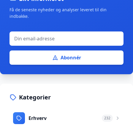
Få de seneste nyheder og analyser leveret til din
indbakke.
Abonnér
Kategorier
Erhverv
232