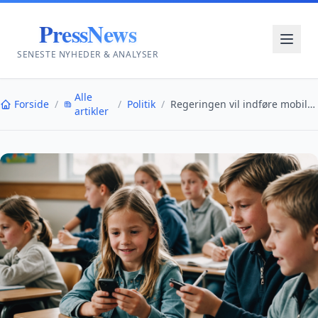
PressNews
SENESTE NYHEDER & ANALYSER
Alle
Forside
/
/
Politik
/
Regeringen vil indføre mobilfrie skoler og fritids...
artikler