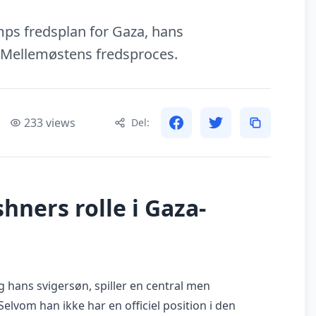
mps fredsplan for Gaza, hans
r Mellemøstens fredsproces.
233 views
Del:
hners rolle i Gaza-
g hans svigersøn, spiller en central men
Selvom han ikke har en officiel position i den