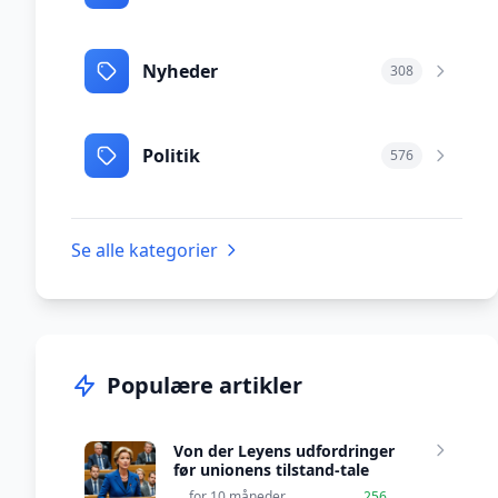
Nyheder
308
Politik
576
Se alle kategorier
Populære artikler
Von der Leyens udfordringer
før unionens tilstand-tale
for 10 måneder
256