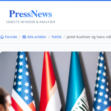
PressNews
SENESTE NYHEDER & ANALYSER
Forside
/
Alle artikler
/
Politik
/
Jared Kushner og hans roll