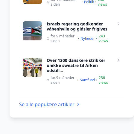
•
Politik
•
siden
views
Israels regering godkender
våbenhvile og gidsler frigives
for 9 måneder
243
•
Nyheder
•
siden
views
Over 1300 danskere strikker
unikke sweatre til Arken
udstill...
for 9 måneder
236
•
Samfund
•
siden
views
Se alle populære artikler