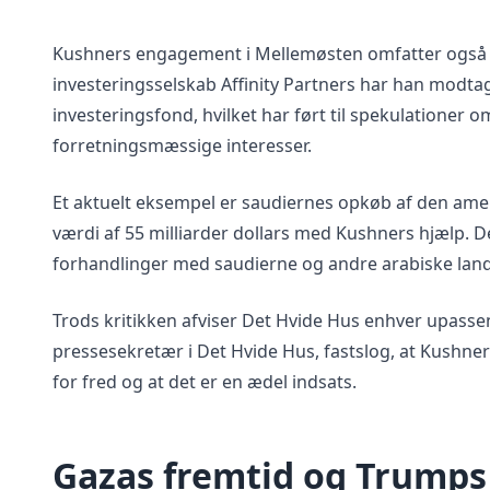
Kushners engagement i Mellemøsten omfatter også b
investeringsselskab Affinity Partners har han modtage
investeringsfond, hvilket har ført til spekulatione
forretningsmæssige interesser.
Et aktuelt eksempel er saudiernes opkøb af den amer
værdi af 55 milliarder dollars med Kushners hjælp. 
forhandlinger med saudierne og andre arabiske lan
Trods kritikken afviser Det Hvide Hus enhver upass
pressesekretær i Det Hvide Hus, fastslog, at Kushner
for fred og at det er en ædel indsats.
Gazas fremtid og Trumps