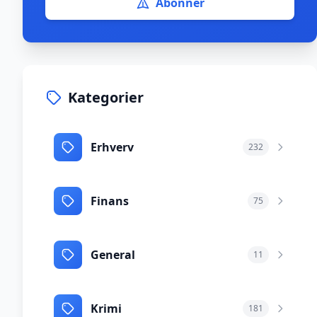
Abonnér
Kategorier
Erhverv
232
Finans
75
General
11
Krimi
181