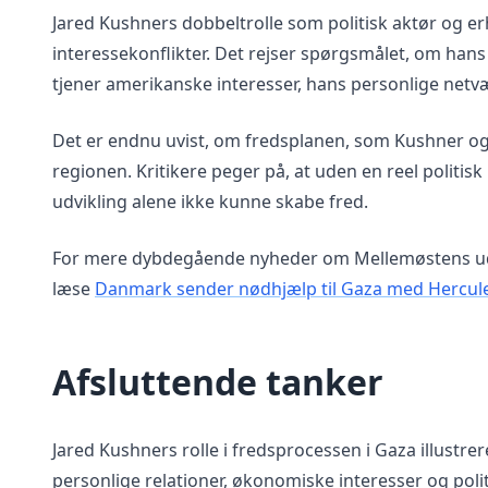
Jared Kushners dobbeltrolle som politisk aktør og 
interessekonflikter. Det rejser spørgsmålet, om ha
tjener amerikanske interesser, hans personlige netv
Det er endnu uvist, om fredsplanen, som Kushner og T
regionen. Kritikere peger på, at uden en reel politis
udvikling alene ikke kunne skabe fred.
For mere dybdegående nyheder om Mellemøstens udvi
læse
Danmark sender nødhjælp til Gaza med Hercule
Afsluttende tanker
Jared Kushners rolle i fredsprocessen i Gaza illustr
personlige relationer, økonomiske interesser og pol