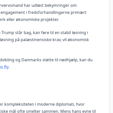
erhvervsmand har udløst bekymringer om
ns engagement i fredsforhandlingerne primært
ærk eller økonomiske projekter.
rump står bag, kan føre til en stabil løsning i
k løsning på palæstinensiske krav, vil økonomisk
kling og Danmarks støtte til nødhjælp, kan du
s fly
.
erer kompleksiteten i moderne diplomati, hvor
itiske mål ofte smelter sammen. Mens hans evne til