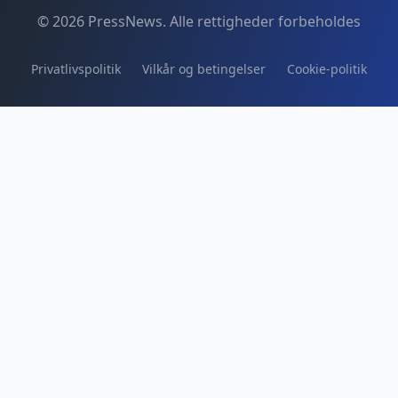
© 2026 PressNews. Alle rettigheder forbeholdes
Privatlivspolitik
Vilkår og betingelser
Cookie-politik