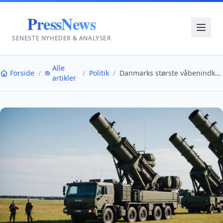
PressNews
SENESTE NYHEDER & ANALYSER
Alle
Forside
/
/
Politik
/
Danmarks største våbenindkøb og nye sikkerhedsinit...
artikler