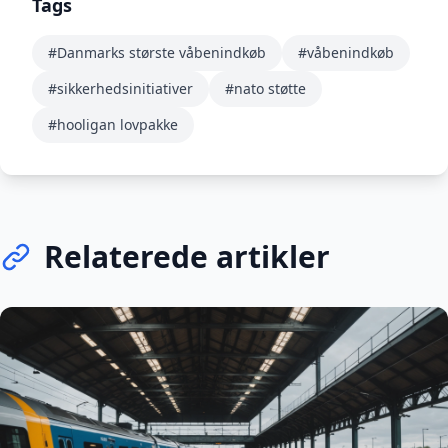
Tags
#Danmarks største våbenindkøb
#våbenindkøb
#sikkerhedsinitiativer
#nato støtte
#hooligan lovpakke
Relaterede artikler